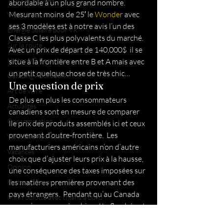
abordable à un plus grand nombre.  
Mesurant moins de 25′ le 
Wonder
 avec 
VR pour les nuls
ses 3 modèles est à notre avis l’un des 
Énergie Solaire pour VR
Classe C les plus polyvalents du marché.  
Sur la route
Avec un prix de départ de 140,000$  il se 
Haltes-VR Gratuites
situe à la frontière entre B et A mais avec 
un petit quelque chose de très chic… 
Camping Abordable
Une question de prix 
Art de vivre
De plus en plus les consommateurs 
Actualités
canadiens sont en mesure de comparer 
Consommation
lle prix des produits assemblés ici et ceux 
provenant d’outre-frontière.  Les 
Véhicules Récréatifs
manufacturiers américains n’on d’autre 
Vacances
choix que d’ajuster leurs prix à la hausse, 
Opinion
une conséquence des taxes imposées sur 
les matières premières provenant des 
Haltes-Casinos
pays étrangers.  Pendant qu’au Canada 
Mini roulotte avec chiens à bord
nous n’avons pas à subir cette flambée et 
Îles de la Madeleine
profitons de meilleures conditions 