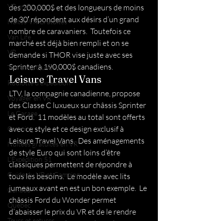
VR en Route
des 200,000$ et des longueurs de moins 
de 30′ répondent aux désirs d’un grand 
Haltes-VR Gratuites
nombre de caravaniers.  Toutefois ce 
Van Life
marché est déjà bien rempli et on se 
VR
demande si THOR vise juste avec ses 
Sprinter à 190,000$ canadiens. 
Teardrop Québec
Leisure Travel Vans 
Roulotte d'expédition
LTV, la compagnie canadienne, propose 
Voyager en VR
des Classe C luxueux sur châssis Sprinter 
Le Garage
et Ford.  11 modèles au total sont offerts 
avec ce style et ce design exclusif à 
Camping
Leisure Travel Vans.  Des aménagements 
Nuitées gratuites en VR
de style Euro qui sont loins d’être 
L'Expédition 51
classiques permettent de répondre à 
Guide du VR et Camping
tous les besoins.  Le modèle avec lits 
jumeaux avant en est un bon exemple.  Le 
Canada
châssis Ford du Wonder permet 
Québec
d’abaisser le prix du VR et de le rendre 
Trucs et astuces