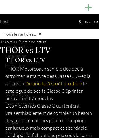
S'inscrire
Post
Tous les articles...
17 août 2019
2 min de lecture
Tous les articles...
THOR vs LTV
Caravaning
THOR vs LTV 
Innovation
THOR Motorcoach semble décidée à 
Boondocking
affronter le marché des Classe C.  Avec la 
sortie du 
Delano le 20 août prochain
 le 
Voyages
catalogue de petits Classe C Sprinter 
Technologies
aura atteint 7 modèles. 
Trucs et astuces
Des motorisés Classe C qui tentent 
vraisemblablement de combler un besoin 
Les Haltes-VR
des consommateurs pour un camping-
Voyage
car luxueux mais compact et abordable.  
Boondocking
La plupart affichant des prix sous la barre 