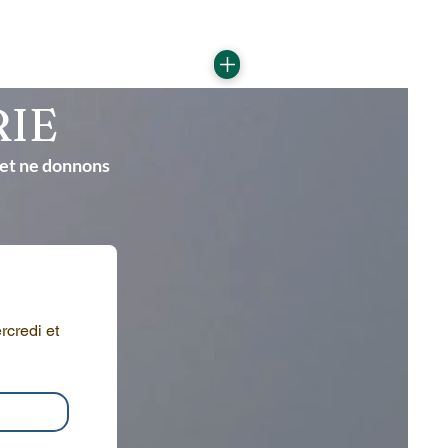
RIE
s et ne donnons
credi et 