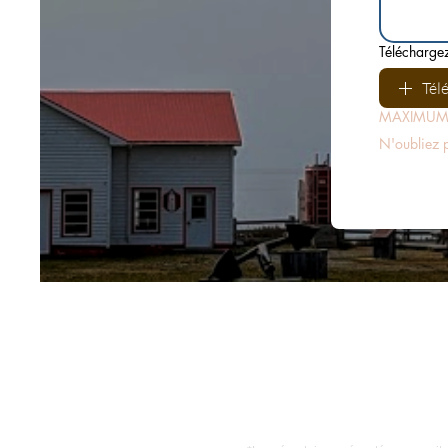
Téléchargez
Tél
MAXIMUM 
N'oubliez p