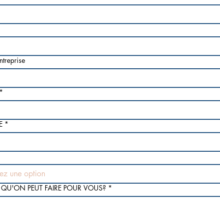
ntreprise
*
E
*
sez une option
E QU'ON PEUT FAIRE POUR VOUS?
*