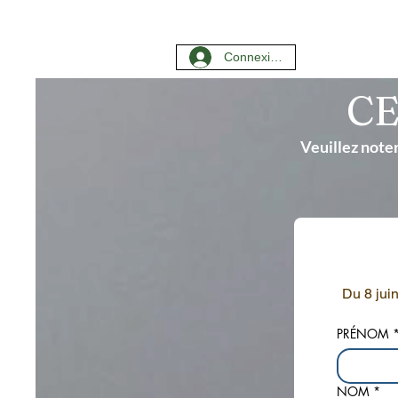
Connexion
CE
Veuillez noter
Du 8 jui
PRÉNOM
NOM
*