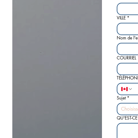
VILLE
*
Nom de l'e
COURRIEL
TÉLÉPHON
Sujet
*
Choisis
QU'EST-C