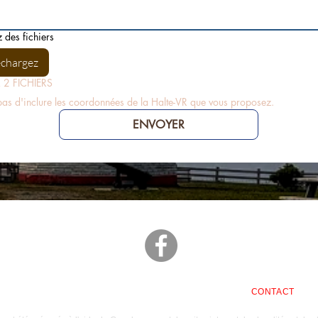
 des fichiers
échargez
2 FICHIERS
as d'inclure les coordonnées de la Halte-VR que vous proposez.
ENVOYER
ACCUEIL
BLOGUE
INSCRIPTION MEMBRES
CONTACT