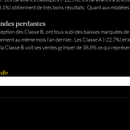
da
Québec
Trucs et astuces
VR pour les nuls
,1%) obtiennent de très bons résultats.  Quant aux modèles 
andes perdantes 
route
Haltes-VR Gratuites
Camping Abordable
ception des Classe B, ont tous subi des baisses marquées de 
ment au même mois l’an dernier.  Les Classe A (-22,7%) et l
e la Classe B voit ses ventes grimper de 38,8% ce qui représ
ndo