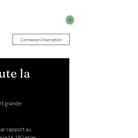
Connexion/Inscription
ute la
rt grande 
ar rapport au 
 (+16,1%) et les 