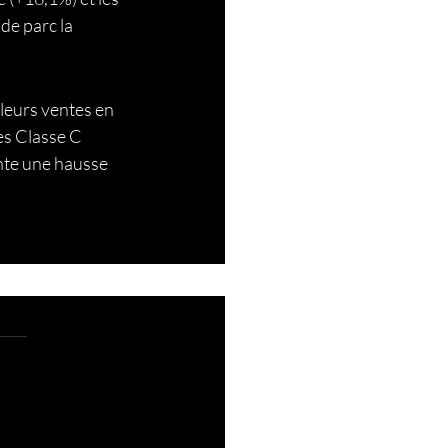
de parc la 
leurs ventes en 
es Classe C 
ente une hausse 