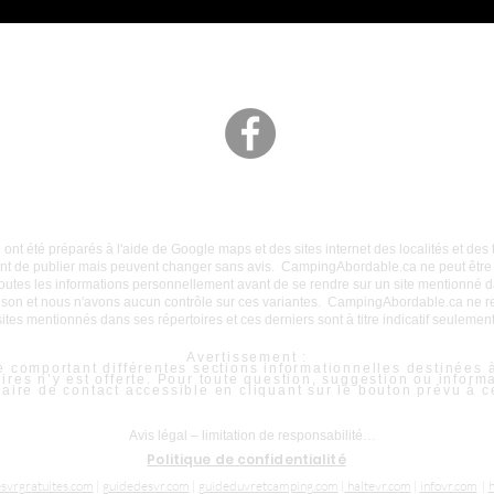
ACCUEIL
BLOGUE
INSCRIPTION MEMBRES
CONTACT
e ont été préparés à l'aide de Google maps et des sites internet des localités et d
nt de publier mais peuvent changer sans avis. CampingAbordable.ca ne peut être 
er toutes les informations personnellement avant de se rendre sur un site mentionné d
saison et nous n'avons aucun contrôle sur ces variantes. CampingAbordable.ca n
sites mentionnés dans ses répertoires et ces derniers sont à titre indicatif seulement
​Avertissement :
comportant différentes sections informationnelles destinées à
es n’y est offerte. Pour toute question, suggestion ou inform
ulaire de contact accessible en cliquant sur le bouton prévu à c
Avis légal – limitation de responsabilité

Politique de confidentialité
Le contenu publié sur ce site, incluant les 
esvrgratuites.com
|
guidedesvr.com
|
guideduvretcamping.com
|
haltevr.com
|
infovr.com
|
h