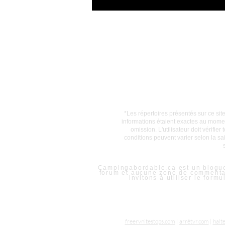
*Les répertoires présentés sur ce sit
informations étaient exactes au mome
omission. L'utilisateur doit vérifi
conditions peuvent varier selon la 
Campingabordable.ca est un blogue 
forum et aucune zone de commentair
invitons à utiliser le form
freervnitestops.com
|
arrêtvr.com
|
halt