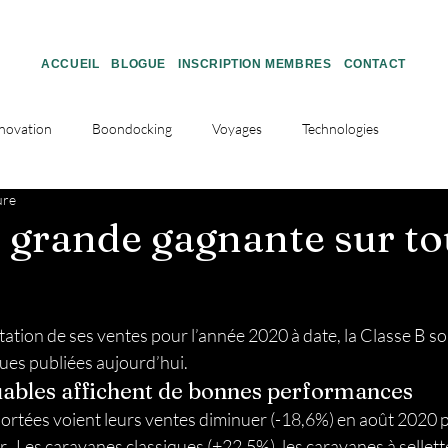
ACCUEIL
BLOGUE
INSCRIPTION MEMBRES
CONTACT
novation
Boondocking
Voyages
Technologies
ure
Voyage
Boondocking
VR en Route
, grande gagnante sur to
VR
Teardrop Québec
Roulotte d'expédition
tion de ses ventes pour l’année 2020 à date, la Classe B so
ues publiées aujourd’hui. 
Camping
Nuitées gratuites en VR
L'Expédition 51
bles affichent de bonnes performances 
portées voient leurs ventes diminuer (-18,6%) en août 2020 p
.  Les caravanes classiques (+22,5%), les caravanes à sellette