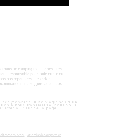
es terrains de camping mentionnés. Les
tenu responsable pour toute erreur ou
ans nos répertoires. Les prix et les
e recommande ni ne suggère aucun des
.
 ses membres. Il ne s’agit pas d’un
ation à nous transmettre, nous vous
et effet au haut de la page.
altestransitvr.ca
|
affordablecampsite.ca