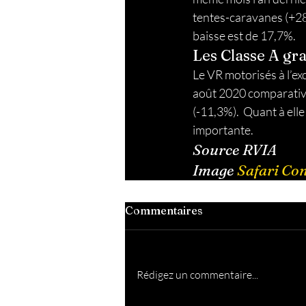
Guide du VR et Camping
Cana
tentes-caravanes (+28
baisse est de 17,7%. 
Les Classe A gr
Énergie Solaire pour VR
Sur la 
Le VR motorisés à l’ex
août 2020 comparative
Art de vivre
(-11,3%).  Quant à ell
importante. 
Source RVIA
Image 
Safari Co
Commentaires
Rédigez un commentaire...