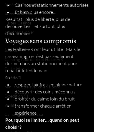
Apnée du Sommeil
Casinos et stationnements autorisés
Et bien plus encore…
Autonomie Totale
Résultat : plus de liberté, plus de 
Haltes-Casinos
découvertes… et surtout, plus 
Jonathan Gohier
d’économies.
Voyagez sans compromis
Conseils
Les Haltes-VR ont leur utilité.  Mais le 
Jonslot
caravaning, ce n’est pas seulement 
Camping Abordable et Haltes-VR
dormir dans un stationnement pour 
Carte Interactive
repartir le lendemain.
C’est :
ArrêtsVR
respirer l’air frais en pleine nature
Mini-roulotte avec chien à bord
découvrir des coins méconnus
Expédition 51
profiter du calme loin du bruit
Vanlife
transformer chaque arrêt en 
expérience
Campingabordable.ca
Pourquoi se limiter… quand on peut 
Maritime
choisir?