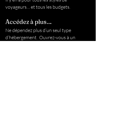
voyageurs… et tous les budgets.
Accédez à plus… 
Ne dépendez plus d’un seul type 
d’hébergement.  Ouvrez-vous à un 
monde d’alternatives.
Rejoignez les membres dès maintenant
et découvrez des centaines d’options à 
petit prix partout au Québec et au-delà.   
CampingAbordable.ca
 continue 
d’évoluer avec vous et d’améliorer sa 
plateforme jour après jour. Notre objectif 
: vous en offrir toujours plus et aller au-
delà de la simple Halte-VR, pour tous 
ceux qui recherchent une expérience de 
voyage plus riche, plus libre et plus 
accessible.