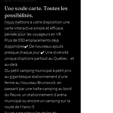
Ile du Prince Edouard
Une seule carte. Toutes les 
Carte Interactive
possibilités.
Concours
Nous mettons à votre disposition une 
Manitoba
carte interactive simple et efficace, 
Commentaire
pensée pour les voyageurs en VR.
Autocamping
Plus de 550 emplacements déjà 
disponibles✔️ De nouveaux ajouts 
Haltes-Transit-VR
presque chaque jour ✔️ Une diversité 
unique d’options partout au Québec… et 
au-delà
Du petit camping municipal à petit prix 
au gigantesque stationnement d’une 
ferme au Nouveau-Brunswick, en 
passant par une halte-camping au bord 
du fleuve, un stationnement d’aréna 
municipal ou encore un camping sur la 
route de Manic-5
Il y en a pour tous les styles de 