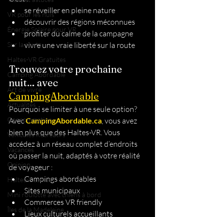
se réveiller en pleine nature
VR pour les nuls
découvrir des régions méconnues
Énergie Solaire pour VR
profiter du calme de la campagne
Sur la route
vivre une vraie liberté sur la route
Haltes-VR Gratuites
Trouvez votre prochaine 
Camping Abordable
nuit… avec 
Art de vivre
CampingAbordable
Actualités
Pourquoi se limiter à une seule option?
Consommation
Avec 
CampingAbordable.ca
, vous avez 
bien plus que des Haltes-VR. Vous 
Véhicules Récréatifs
accédez à un réseau complet d’endroits 
Vacances
où passer la nuit, adaptés à votre réalité 
Opinion
de voyageur :
Campings abordables
Haltes-Casinos
Sites municipaux
Mini roulotte avec chiens à bord
Commerces VR friendly
Îles de la Madeleine
Lieux culturels accueillants