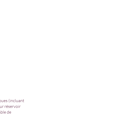
oues (incluant
our réservoir
mble de