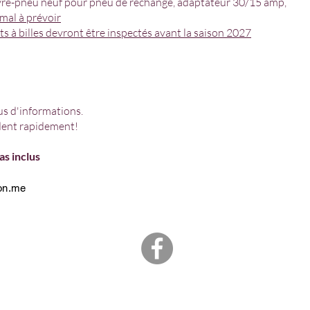
uvre-pneu neuf pour pneu de rechange, adaptateur 30/15 amp,
mal à prévoir
ts à billes devront être inspectés avant la saison 2027
us d'informations.
ndent rapidement!
as inclus
on.me
ACCUEIL
BLOGUE
INSCRIPTION MEMBRES
CONTACT